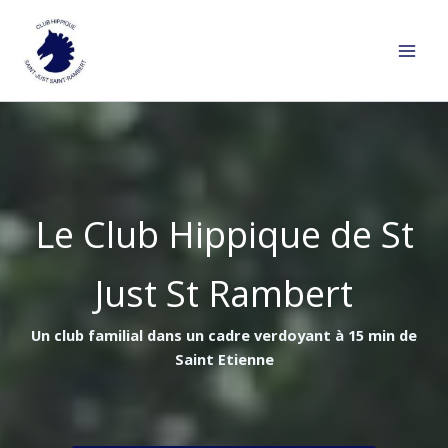
Aller
au
contenu
Le Club Hippique de St
Just St Rambert
Un club familial dans un cadre verdoyant à 15 min de
Saint Etienne