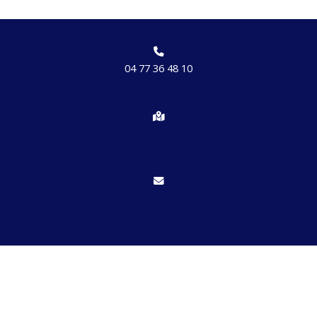
04 77 36 48 10
Chemin des brosses, hameau de Etrat 42170 St Just St Rambert
Nous écrire