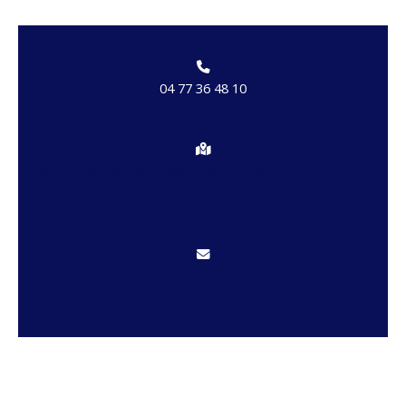
04 77 36 48 10
Chemin des brosses, hameau de Etrat 42170 St Just St
Rambert
Nous écrire