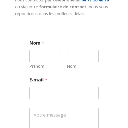
ou via notre
formulaire de contact
, nous vous
répondrons dans les meilleurs délais.
Nom
*
Prénom
Nom
*
E-mail
*
N
o
m
E
-
m
a
i
l