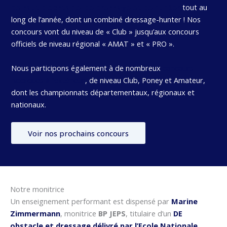
de saut d’obstacle, de dressage et de hunter
tout au
long de l’année, dont un combiné dressage-hunter ! Nos
concours vont du niveau de « Club » jusqu’aux concours
officiels de niveau régional « AMAT » et « PRO ».
Nous participons également à de nombreux
concours
hippiques à l’extérieur
, de niveau Club, Poney et Amateur,
dont les championnats départementaux, régionaux et
nationaux.
Voir nos prochains concours
Notre monitrice
Un enseignement performant est dispensé par
Marine
Zimmermann
, monitrice
BP JEPS
, titulaire d’un
DE
obstacle et dressage délivré par l’Ecole Nationale