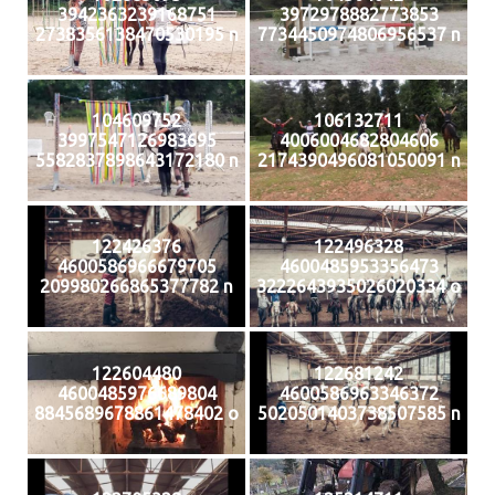
3942363239168751
3972978882773853
2738356138470530195 n
7734450974806956537 n
104609752
106132711
3997547126983695
4006004682804606
5582837898643172180 n
2174390496081050091 n
122426376
122496328
4600586966679705
4600485953356473
209980266865377782 n
3222643935026020334 o
122604480
122681242
4600485976689804
4600586963346372
8845689678861478402 o
5020501403738507585 n