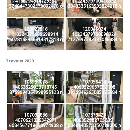
4186794814725591
10224379700418932
3240447302573092476 o
3043335163995824218 n
120027216
120045024
10224379699698914
10224379700098924
6028162956814317818 n
7127697542397046884 n
Travaux 2020
106999078
107056414
4063529953718745
4063529657052108
8769994364998955123 n
3926846263085373684 n
107092836
107373425
4070621026342971
4063529827052091
6084567718610974908 o
6848140578350216000 n