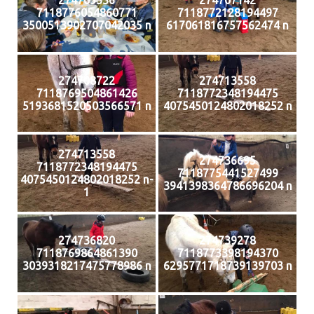
274705336
274707142
7118776054860771
7118772128194497
3500513902707042035 n
617061816757562474 n
274708722
274713558
7118769504861426
7118772348194475
5193681520503566571 n
4075450124802018252 n
274713558
274736695
7118772348194475
7118775441527499
4075450124802018252 n-
3941398364786696204 n
1
274736820
274739278
7118769864861390
7118773398194370
3039318217475778986 n
6295771718739139703 n