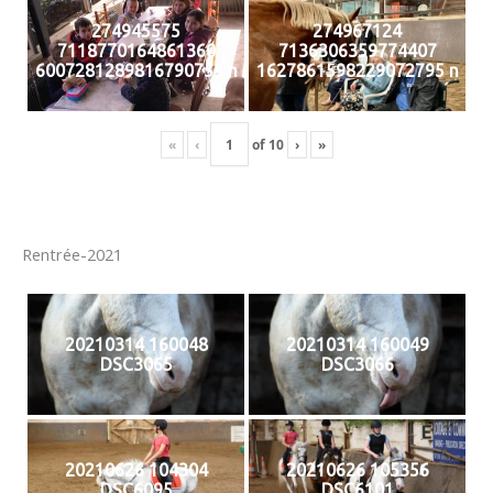
274945575
274967124
7118770164861360
7136306359774407
6007281289816790755 n
1627861598229072795 n
«
‹
of
10
›
»
Rentrée-2021
20210314 160048
20210314 160049
DSC3065
DSC3066
20210626 104304
20210626 105356
DSC6095
DSC6101