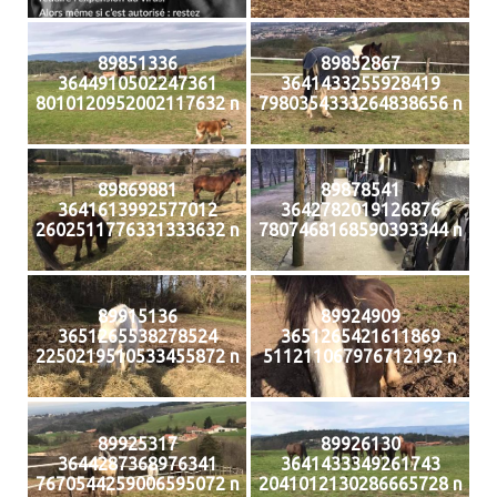
89851336
89852867
3644910502247361
3641433255928419
8010120952002117632 n
7980354333264838656 n
89869881
89878541
3641613992577012
3642782019126876
2602511776331333632 n
7807468168590393344 n
89915136
89924909
3651265538278524
3651265421611869
2250219510533455872 n
511211067976712192 n
89925317
89926130
3644287368976341
3641433349261743
7670544259006595072 n
2041012130286665728 n