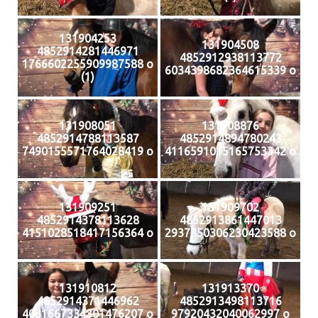
131904253
131904508
4852914281446971
4852912938113772
1766602255909987588 o
6034398682364615339 o
(1)
131908051
131908876
4852914788113587
4852914894780243
7490155571764028419 o
4116591015165753342 o
131909251
131909702
4852914378113628
4852913861447013
4151028518417156364 o
2937850306230423588 o
131910812
131913370
4852914371446962
4852913498113716
4031667334301476207 o
97920432040062997 o