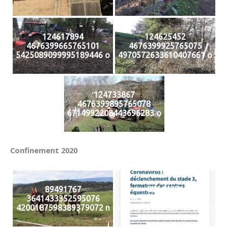
124617894
124625452
4676399665765101
4676399925765075
5425089099995189446 o
4970572633610407661 o
124733867
4676399895765078
6714992208443696283 o
Confinement 2020
89491767
89644231
3641433352595076
3638837169521361
4200187598389379072 n
4224203758428487680 n