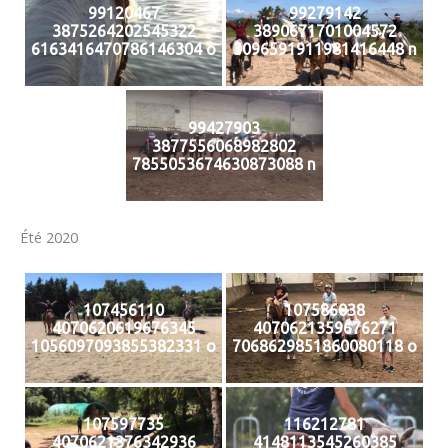
99120467
99279142
3875264202545322
3890671701004572
6163416470786146304 o
3096591911981416448 n
99427903
3877556068982802
7855053674630873088 n
Été 2020
107456110
107586038
4070620619676345
4070621359676271
1056097093855382331 o
7068629851860080118 o
107597735
116212781
4070621376342936
4148113545260385