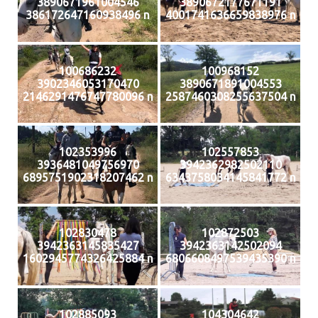
3890671961004546
3890672177671191
386172647160938496 n
4001741636659838976 n
100686232
100968152
3902346053170470
3890671891004553
2146291476747780096 n
2587460308255637504 n
102353996
102557853
3936481049756970
3942362982502110
6895751902318207462 n
6343758034145841772 n
102830478
102872503
3942363145835427
3942363142502094
1602945774326425884 n
6806608497539435390 n
102885093
104304642