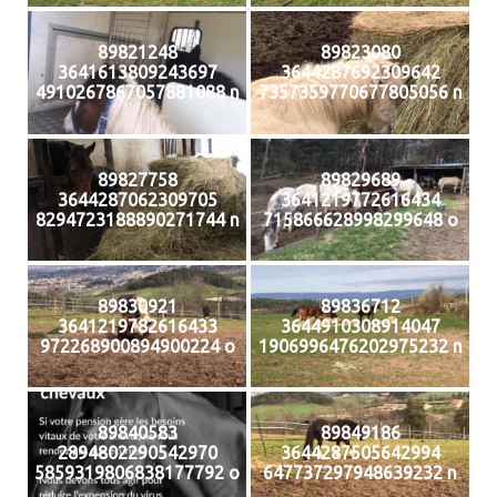
89821248
89823080
3641613809243697
3644287692309642
4910267867057881088 n
7357359770677805056 n
89827758
89829689
3644287062309705
3641219772616434
8294723188890271744 n
715866628998299648 o
89830921
89836712
3641219782616433
3644910308914047
972268900894900224 o
1906996476202975232 n
89840583
89849186
2894802290542970
3644287505642994
5859319806838177792 o
647737297948639232 n