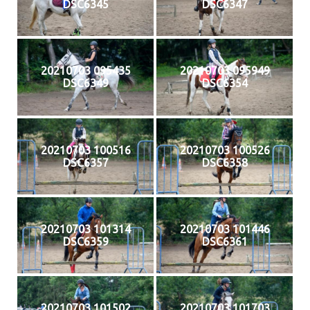
DSC6345
DSC6347
20210703 095435
20210703 095949
DSC6349
DSC6354
20210703 100516
20210703 100526
DSC6357
DSC6358
20210703 101314
20210703 101446
DSC6359
DSC6361
20210703 101502
20210703 101703