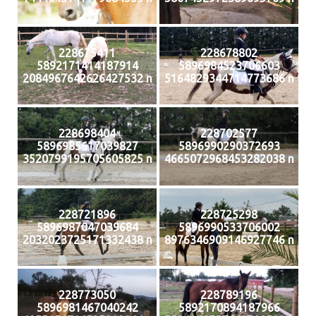
228675411
228678802
5892171414187914
5896984523706603
2084967642626427532 n
5164829344714773686 n
228698404
228702577
5896985617039827
5896990290372693
3520799195705605825 n
4665072968453282038 n
228721896
228725298
5896987047039684
5896990533706002
2032023725171332438 n
8976346909146927746 n
228773050
228789196
5896981467040242
5892170894187966