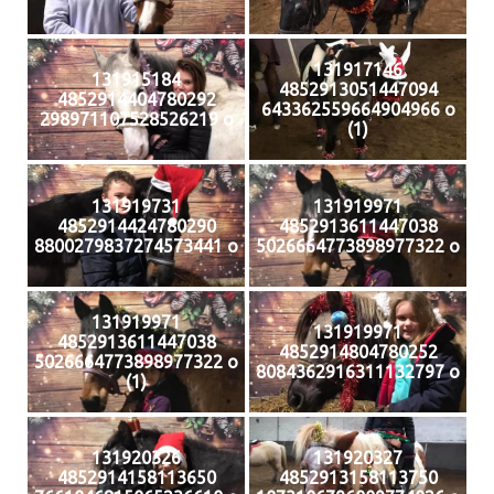
131917146
131915184
4852913051447094
4852914404780292
643362559664904966 o
298971107528526219 o
(1)
131919731
131919971
4852914424780290
4852913611447038
8800279837274573441 o
5026664773898977322 o
131919971
131919971
4852913611447038
4852914804780252
5026664773898977322 o
8084362916311132797 o
(1)
131920326
131920327
4852914158113650
4852913158113750