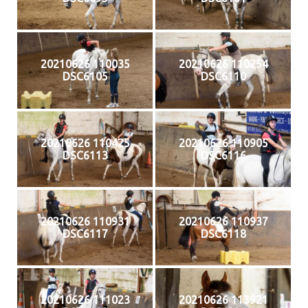
20210626 110035
20210626 110254
DSC6105
DSC6110
20210626 110425
20210626 110905
DSC6113
DSC6116
20210626 110931
20210626 110937
DSC6117
DSC6118
20210626 111023
20210626 113921