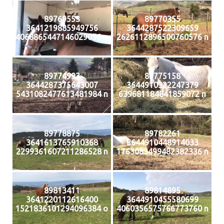
89769553
89770355
3641219885949756
3644287522309659
4068865447146029056 o
2626112896500760576 n
89774993
89775158
3644287375643007
3644910322247379
5431082477613481984 n
639681184841859072 n
89778875
89782261
3641613765910368
3644910448914033
2299361607211286528 n
1763083499482382336 n
89813411
89814895
3641220112616400
3644910455580699
1521836101294096384 o
4060356575766773760 n