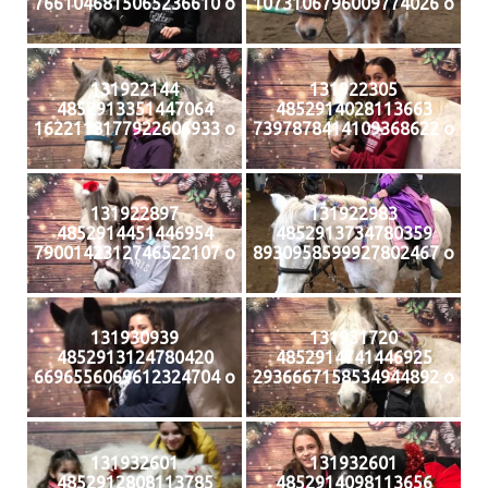
7661046815065236610 o
1073106796009774026 o
131922144
131922305
4852913351447064
4852914028113663
1622118177922606933 o
7397878414109368622 o
131922897
131922983
4852914451446954
4852913734780359
7900142312746522107 o
8930958599927802467 o
131930939
131931720
4852913124780420
4852914741446925
6696556069612324704 o
2936667158534944892 o
131932601
131932601
4852912808113785
4852914098113656