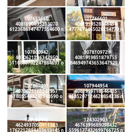
107651660
107766601
4081920035213070
4081919528546454
6123686147477554600 n
4777613465020294770 n
107800942
107810972
4070621236342950
4081919851879755
5110886702247884691 o
846949743653647929 n
107885491
107944954
4070621166342957
4081919718546435
618055463235940590 o
8585207124620854236 n
123165443
124302903
4624937050911363
4676399689098432
1762212894458613145 n
5596177432699766725 n