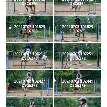
DSC6362
DSC6364
20210703 101825
20210703 101829
DSC6368
DSC6369
20210703 102211
20210703 102251
DSC6373
DSC6376
20210703 102427
20210703 102441
DSC6378
DSC6379