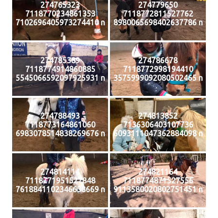
274765323
274779650
7118770234861353
7118772811527762
7102696405973274410 n
8980065698402637786 n
274785389
274786678
7118774914860885
7118772998194410
5545066592097925931 n
3575999092080502465 n
274788493
274813852
7118773164861060
7136306403107736
6983078514838269676 n
6093111047362884098 n
274814114
274821164
7118771951527848
7118774871527556
7618841102346638669 n
9113580020802751451 n