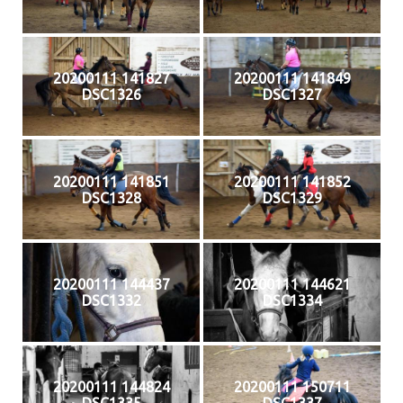
20200111 141827
20200111 141849
DSC1326
DSC1327
20200111 141851
20200111 141852
DSC1328
DSC1329
20200111 144437
20200111 144621
DSC1332
DSC1334
20200111 144824
20200111 150711