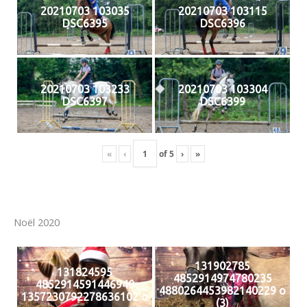
20210703 103035
20210703 103115
DSC6395
DSC6396
20210703 103233
20210703 103304
DSC6397
DSC6399
«
‹
of
5
›
»
Noël 2020
131902785
131824595
4852914974780235
4852914591446940
4880264453982140229 o
1357230792278636102 o
(3)