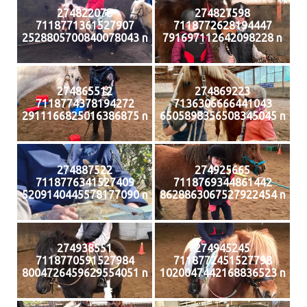
274822078
274827598
7118771361527907
7118772628194447
2528805700840078043 n
791697112642098228 n
274865512
274869223
7118774378194272
7136306666441043
2911166825016386875 n
6505898356508345045 n
274887522
274925665
7118776341527409
7118769344861442
5209140445578177090 n
8628863067527922454 n
274938551
274945245
7118770591527984
7118772451527798
8004726459629554051 n
1020047442168836523 n