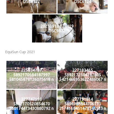
DSC6122
DSC6124
20210918 124419
DSC9872
EquiSun Cup 2021
225534787
227183465
5892170584187997
5892172504187805
581045878126075618 n
5421466953622486067 n
227747198
227791814
5892170520854670
5896988843706171
160174473430880792 n
2174168451478146153 n