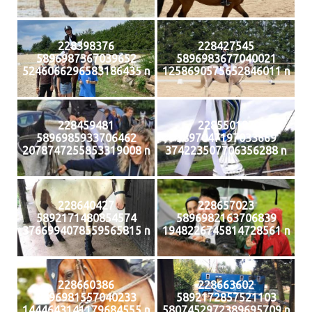
228398376
228427545
5896987367039652
5896983677040021
5246066296583186435 n
1258690575652846011 n
228459481
228550187
5896985933706462
5897047197033669
2078747255853319008 n
374223507706356288 n
228640427
228657023
5892171480854574
5896982163706839
3766994078559565815 n
1948226745814728561 n
228660386
228663602
5896981557040233
5892172857521103
1444643141179684555 n
5807452972389695709 n