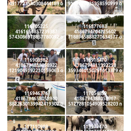
4917723540308444189 o
9149727031958590999 o
116705225
116877683
4161656857239387
4186794704725602
5743086978857780092 o
7188965888270634577 o
116908582
116918470
4186794838058922
4186794811392258
1219049192210159063 o
3593460150251613379 o
116946376
117054859
4186794658058940
4186794388058967
8822630139942419302 o
5127281054909528203 n
117110989
119979470