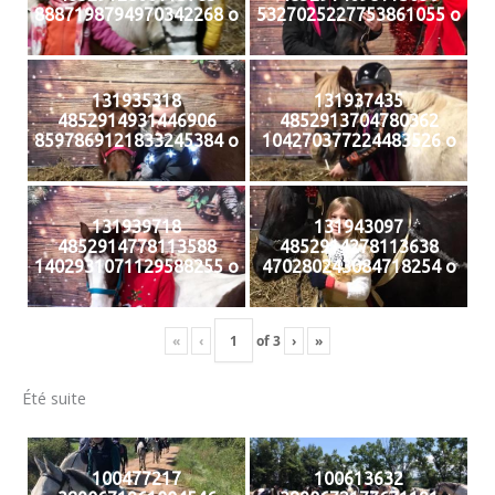
8887198794970342268 o
5327025227753861055 o
131935318
131937435
4852914931446906
4852913704780362
8597869121833245384 o
104270377224483526 o
131939718
131943097
4852914778113588
4852914278113638
1402931071129588255 o
470280243084718254 o
«
‹
of
3
›
»
Été suite
100477217
100613632