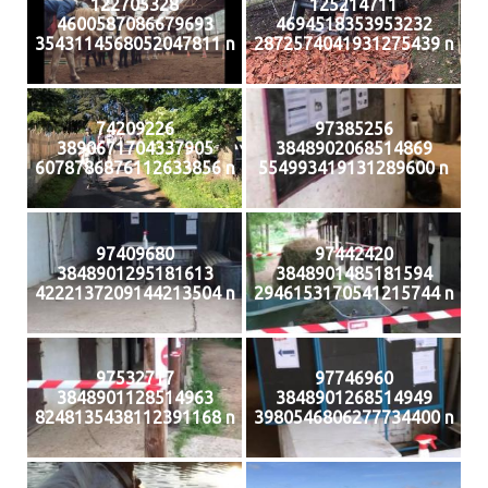
122705328
125214711
4600587086679693
4694518353953232
3543114568052047811 n
2872574041931275439 n
74209226
97385256
3890671704337905
3848902068514869
6078786876112633856 n
554993419131289600 n
97409680
97442420
3848901295181613
3848901485181594
4222137209144213504 n
2946153170541215744 n
97532717
97746960
3848901128514963
3848901268514949
8248135438112391168 n
3980546806277734400 n