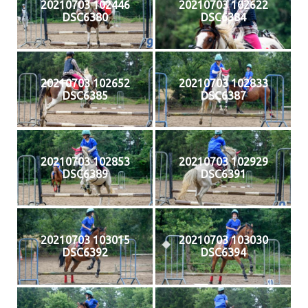
20210703 102446
20210703 102622
DSC6380
DSC6384
20210703 102652
20210703 102833
DSC6385
DSC6387
20210703 102853
20210703 102929
DSC6389
DSC6391
20210703 103015
20210703 103030
DSC6392
DSC6394