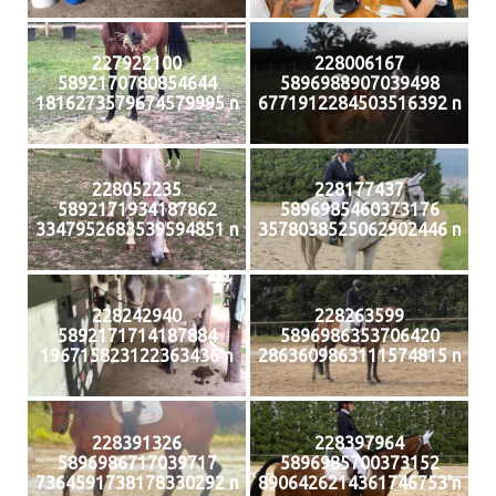
227922100
228006167
5892170780854644
5896988907039498
1816273579674579995 n
6771912284503516392 n
228052235
228177437
5892171934187862
5896985460373176
3347952683539594851 n
3578038525062902446 n
228242940
228263599
5892171714187884
5896986353706420
196715823122363436 n
2863609863111574815 n
228391326
228397964
5896986717039717
5896985700373152
7364591738178330292 n
8906426214361746753 n