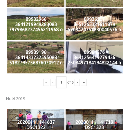
89932966
89936507
3641219949283083
3651265321611879
7979868237456211968 o
5703424751830040576 n
89939196
89984376
3641433232595088
3641256419279436
5182795756876070912 n
2508497184194822144 n
«
‹
of
5
›
»
Noël 2019
20200111 141637
20200111 141719
DSC1322
DSC1323