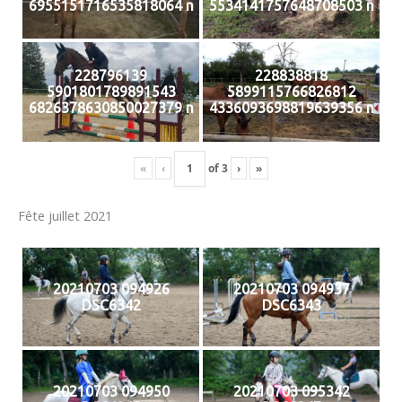
6955151716535818064 n
5534141757648708503 n
228796139
228838818
5901801789891543
5899115766826812
6826378630850027379 n
4336093698819639356 n
«
‹
of
3
›
»
Fête juillet 2021
20210703 094926
20210703 094937
DSC6342
DSC6343
20210703 094950
20210703 095342