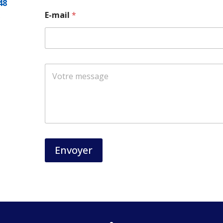
48
E-mail
*
s
Envoyer