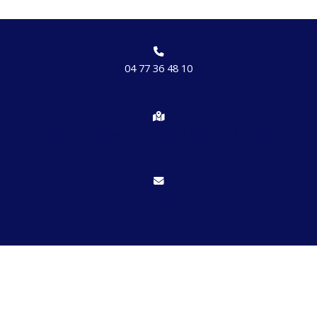
04 77 36 48 10
Chemin des brosses, hameau de Etrat 42170 St Just St Rambert
Nous écrire