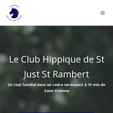
Aller
au
contenu
Le Club Hippique de St
Just St Rambert
Un club familial dans un cadre verdoyant à 15 min de
Saint Etienne