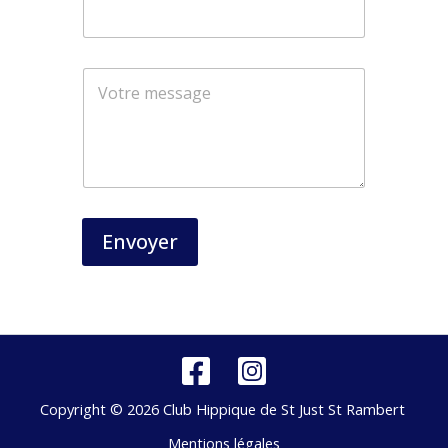
m
N
o
m
Envoyer
Copyright © 2026 Club Hippique de St Just St Rambert
Mentions légales