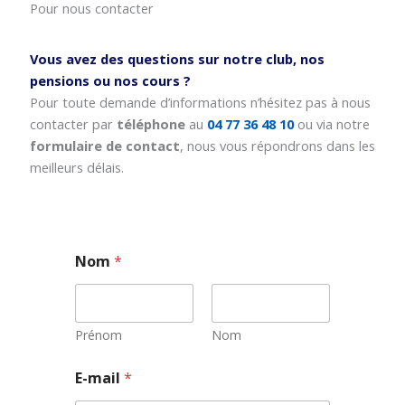
Pour nous contacter
Vous avez des questions sur notre club, nos
pensions ou nos cours ?
Pour toute demande d’informations n’hésitez pas à nous
contacter par
téléphone
au
04 77 36 48 10
ou via notre
formulaire de contact
, nous vous répondrons dans les
meilleurs délais.
Nom
*
Prénom
Nom
E
E-mail
*
-
m