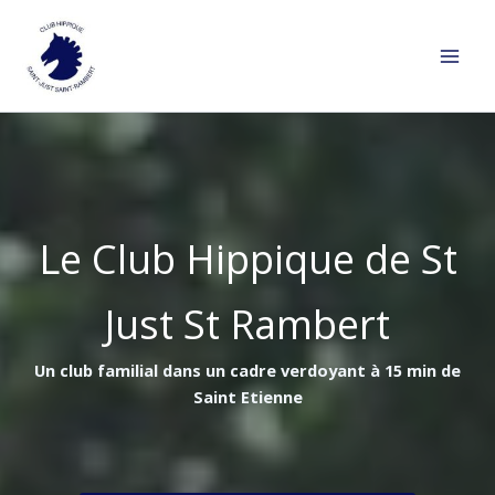
Aller
au
contenu
Le Club Hippique de St
Just St Rambert
Un club familial dans un cadre verdoyant à 15 min de
Saint Etienne