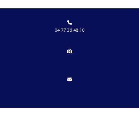
04 77 36 48 10
Chemin des brosses, hameau de Etrat 42170 St Just St Rambert
Nous écrire