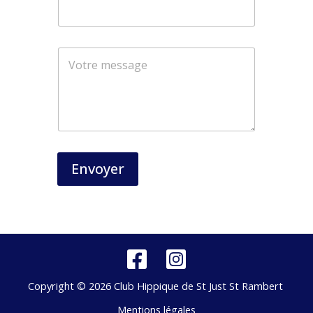
a
i
l
*
Envoyer
Copyright © 2026 Club Hippique de St Just St Rambert
Mentions légales