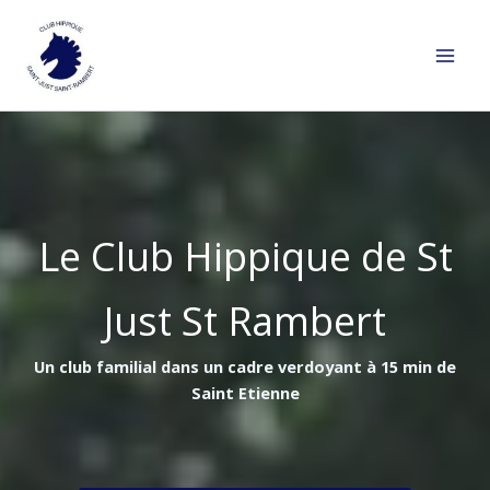
Aller
au
contenu
Le Club Hippique de St
Just St Rambert
Un club familial dans un cadre verdoyant à 15 min de
Saint Etienne