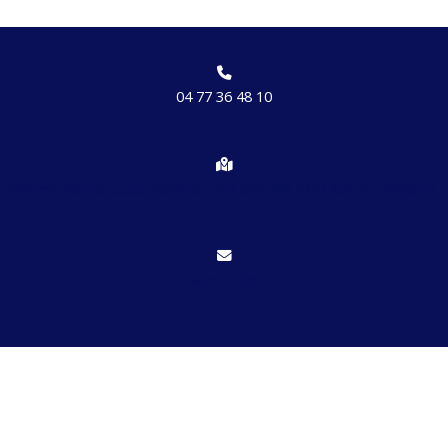
04 77 36 48 10
Chemin des brosses, hameau de Etrat 42170 St Just St Rambert
Nous écrire