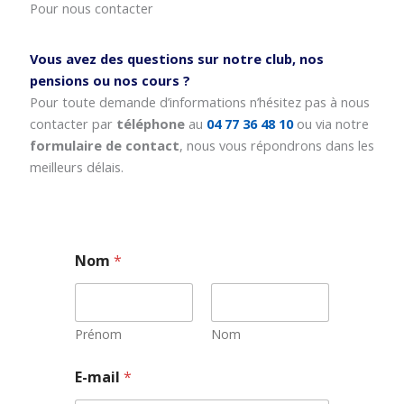
Pour nous contacter
Vous avez des questions sur notre club, nos
pensions ou nos cours ?
Pour toute demande d’informations n’hésitez pas à nous
contacter par
téléphone
au
04 77 36 48 10
ou via notre
formulaire de contact
, nous vous répondrons dans les
meilleurs délais.
Nom
*
Prénom
Nom
E
E-mail
*
-
m