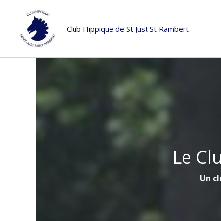
Aller
au
Club Hippique de St Just St Rambert
contenu
Le Cl
Un cl