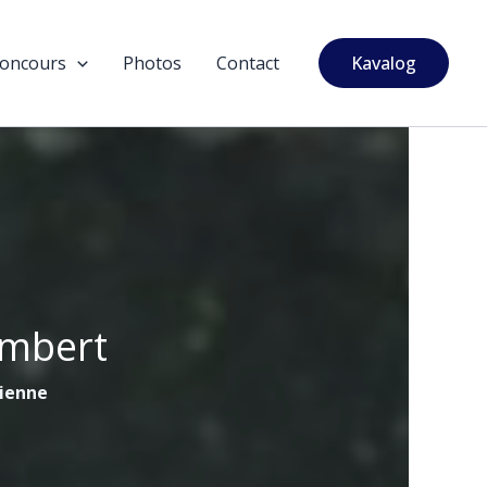
oncours
Photos
Contact
Kavalog
ambert
tienne