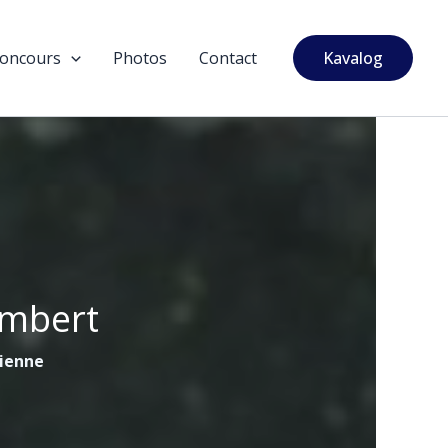
oncours
Photos
Contact
Kavalog
ambert
tienne