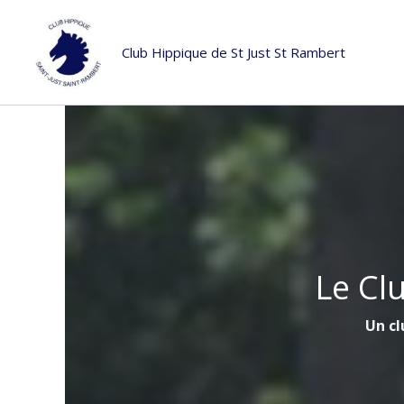
Aller
au
Club Hippique de St Just St Rambert
contenu
Le Cl
Un cl