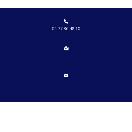
04 77 36 48 10
Chemin des brosses, hameau de Etrat 42170 St Just St Rambert
Nous écrire