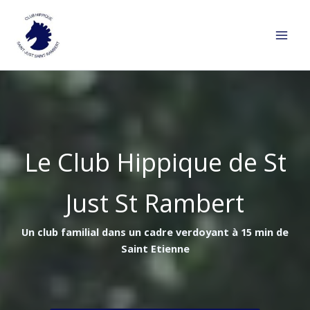
Aller
au
contenu
Le Club Hippique de St
Just St Rambert
Un club familial dans un cadre verdoyant à 15 min de
Saint Etienne