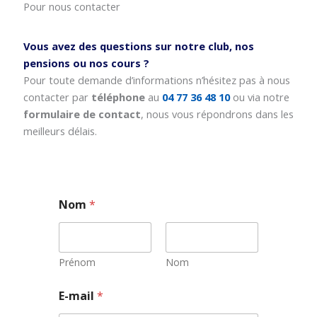
Pour nous contacter
Vous avez des questions sur notre club, nos
pensions ou nos cours ?
Pour toute demande d’informations n’hésitez pas à nous
contacter par
téléphone
au
04 77 36 48 10
ou via notre
formulaire de contact
, nous vous répondrons dans les
meilleurs délais.
Nom
*
Prénom
Nom
N
E-mail
*
o
m