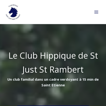
Aller
au
contenu
Le Club Hippique de St
Just St Rambert
Un club familial dans un cadre verdoyant à 15 min de
Saint Etienne