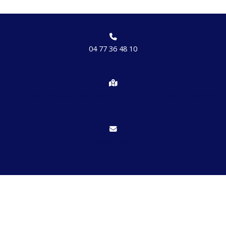
04 77 36 48 10
Chemin des brosses, hameau de Etrat 42170 St Just St Rambert
Nous écrire