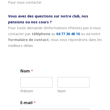
Pour nous contacter
Vous avez des questions sur notre club, nos
pensions ou nos cours ?
Pour toute demande d’informations n’hésitez pas à nous
contacter par
téléphone
au
04 77 36 48 10
ou via notre
formulaire de contact
, nous vous répondrons dans les
meilleurs délais.
Nom
*
Prénom
Nom
E
E-mail
*
-
m