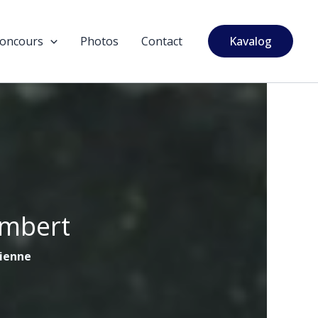
oncours
Photos
Contact
Kavalog
ambert
tienne