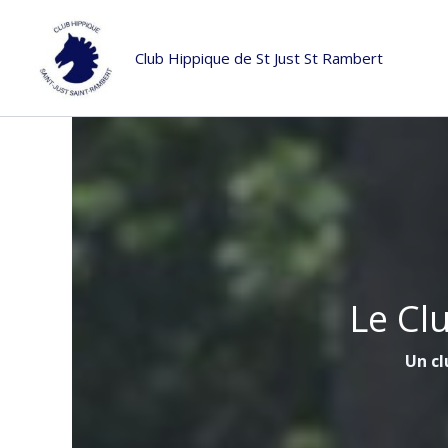
Aller
au
Club Hippique de St Just St Rambert
contenu
Le Cl
Un cl