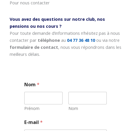
Pour nous contacter
Vous avez des questions sur notre club, nos
pensions ou nos cours ?
Pour toute demande d’informations n’hésitez pas à nous
contacter par
téléphone
au
04 77 36 48 10
ou via notre
formulaire de contact
, nous vous répondrons dans les
meilleurs délais.
Nom
*
Prénom
Nom
N
E-mail
*
o
m