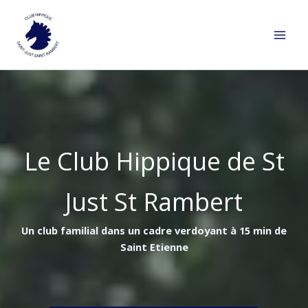
Aller
au
contenu
Le Club Hippique de St
Just St Rambert
Un club familial dans un cadre verdoyant à 15 min de
Saint Etienne