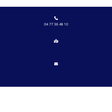
04 77 36 48 10
Chemin des brosses, hameau de Etrat 42170 St Just St Rambert
Nous écrire