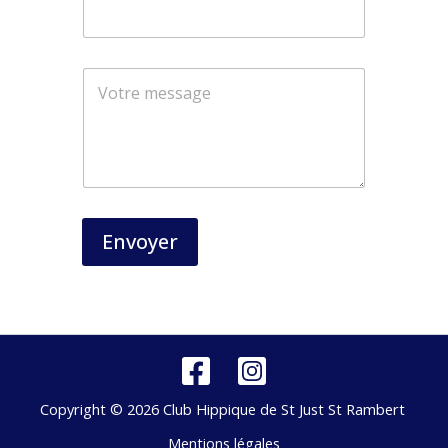
*
N
o
m
Envoyer
Copyright © 2026 Club Hippique de St Just St Rambert
Mentions légales