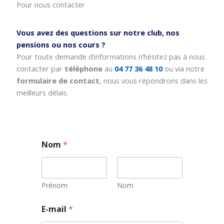
Pour nous contacter
Vous avez des questions sur notre club, nos
pensions ou nos cours ?
Pour toute demande d’informations n’hésitez pas à nous
contacter par
téléphone
au
04 77 36 48 10
ou via notre
formulaire de contact
, nous vous répondrons dans les
meilleurs délais.
Nom
*
Prénom
Nom
N
E-mail
*
o
m