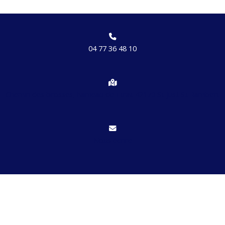
04 77 36 48 10
Chemin des brosses, hameau de Etrat 42170 St Just St Rambert
Nous écrire