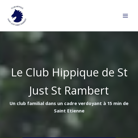
Aller
au
contenu
Le Club Hippique de St
Just St Rambert
Un club familial dans un cadre verdoyant à 15 min de
Saint Etienne