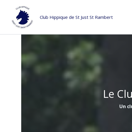
Aller
au
Club Hippique de St Just St Rambert
contenu
Le Cl
Un cl