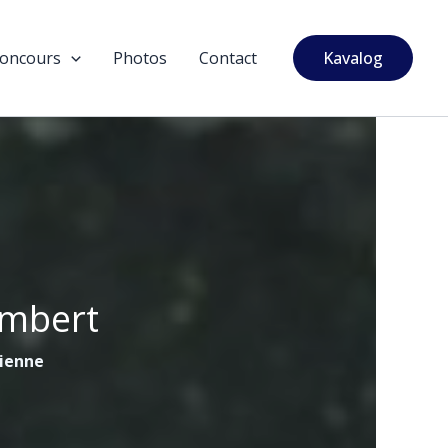
oncours
Photos
Contact
Kavalog
ambert
tienne