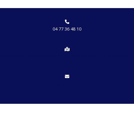
04 77 36 48 10
Chemin des brosses, hameau de Etrat 42170 St Just St Rambert
Nous écrire