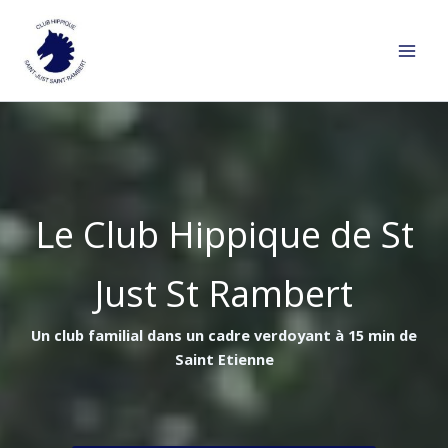
Aller
au
contenu
Le Club Hippique de St
Just St Rambert
Un club familial dans un cadre verdoyant à 15 min de
Saint Etienne