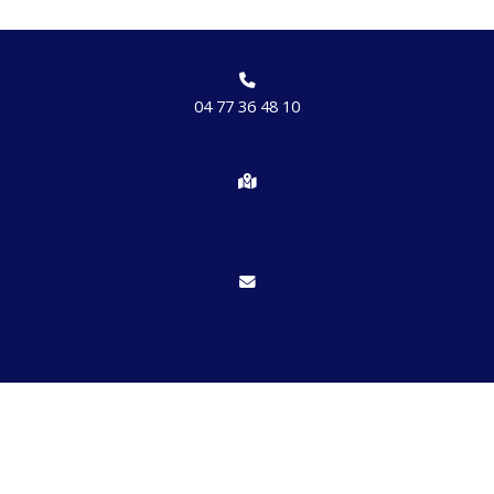
04 77 36 48 10
Chemin des brosses, hameau de Etrat 42170 St Just St Rambert
Nous écrire