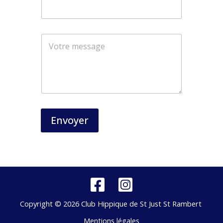
N
o
m
*
Envoyer
Copyright © 2026 Club Hippique de St Just St Rambert
Mentions légales