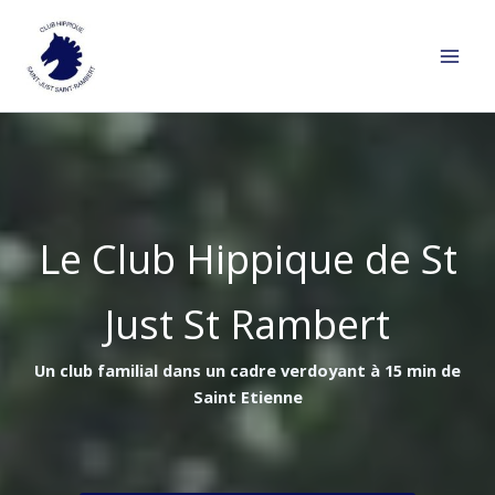
Aller
au
contenu
Le Club Hippique de St
Just St Rambert
Un club familial dans un cadre verdoyant à 15 min de
Saint Etienne