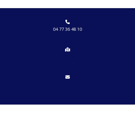
04 77 36 48 10
Chemin des brosses, hameau de Etrat 42170 St Just St Rambert
Nous écrire