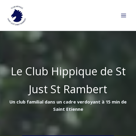
Aller
au
contenu
Le Club Hippique de St
Just St Rambert
Un club familial dans un cadre verdoyant à 15 min de
Saint Etienne