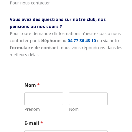
Pour nous contacter
Vous avez des questions sur notre club, nos
pensions ou nos cours ?
Pour toute demande d’informations n’hésitez pas à nous
contacter par
téléphone
au
04 77 36 48 10
ou via notre
formulaire de contact
, nous vous répondrons dans les
meilleurs délais.
Nom
*
Prénom
Nom
E
E-mail
*
-
m