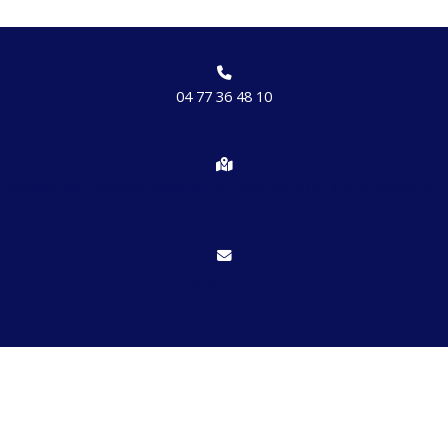
04 77 36 48 10
Chemin des brosses, hameau de Etrat 42170 St Just St Rambert
Nous écrire