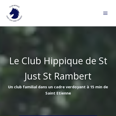
Aller
au
contenu
Le Club Hippique de St
Just St Rambert
Un club familial dans un cadre verdoyant à 15 min de
Saint Etienne