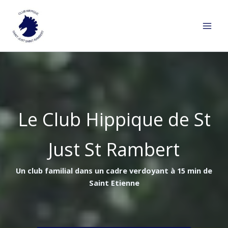
Aller
au
contenu
Le Club Hippique de St
Just St Rambert
Un club familial dans un cadre verdoyant à 15 min de
Saint Etienne