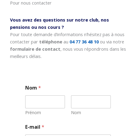
Pour nous contacter
Vous avez des questions sur notre club, nos
pensions ou nos cours ?
Pour toute demande d’informations n’hésitez pas à nous
contacter par
téléphone
au
04 77 36 48 10
ou via notre
formulaire de contact
, nous vous répondrons dans les
meilleurs délais.
Nom
*
Prénom
Nom
E
E-mail
*
-
m