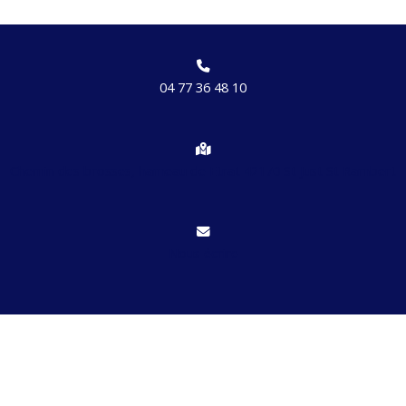
04 77 36 48 10
Chemin des brosses, hameau de Etrat 42170 St Just St Rambert
Nous écrire