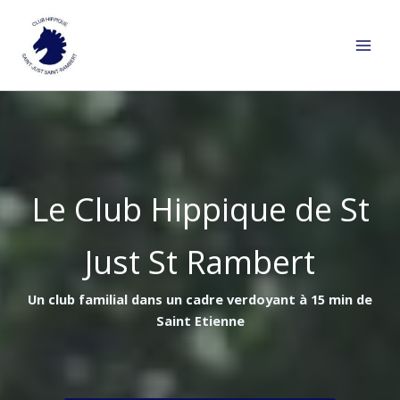
Aller
au
contenu
Le Club Hippique de St
Just St Rambert
Un club familial dans un cadre verdoyant à 15 min de
Saint Etienne