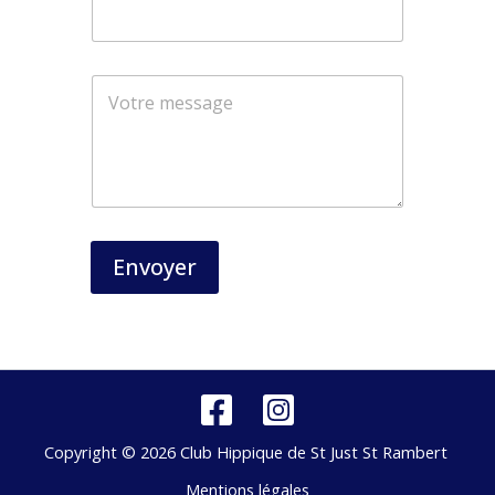
*
N
o
m
Envoyer
Copyright © 2026 Club Hippique de St Just St Rambert
Mentions légales