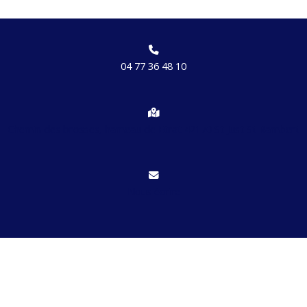
04 77 36 48 10
Chemin des brosses, hameau de Etrat 42170 St Just St Rambert
Nous écrire