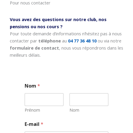
Pour nous contacter
Vous avez des questions sur notre club, nos
pensions ou nos cours ?
Pour toute demande d’informations n’hésitez pas à nous
contacter par
téléphone
au
04 77 36 48 10
ou via notre
formulaire de contact
, nous vous répondrons dans les
meilleurs délais.
Nom
*
Prénom
Nom
N
E-mail
*
o
m