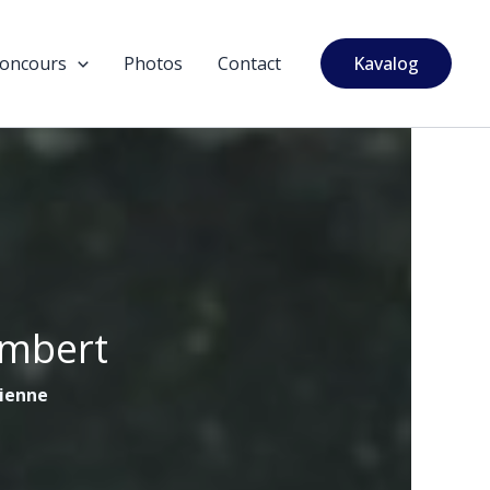
oncours
Photos
Contact
Kavalog
ambert
tienne