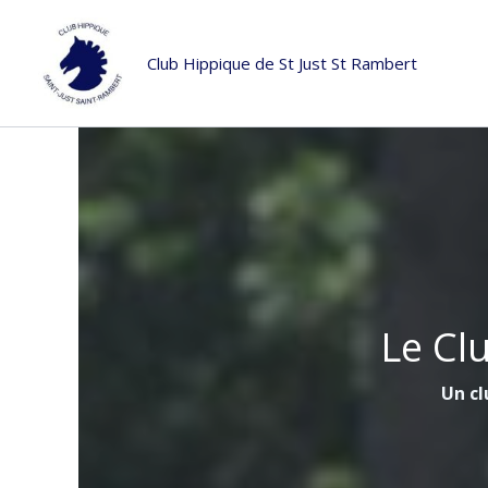
Aller
au
Club Hippique de St Just St Rambert
contenu
Le Cl
Un cl