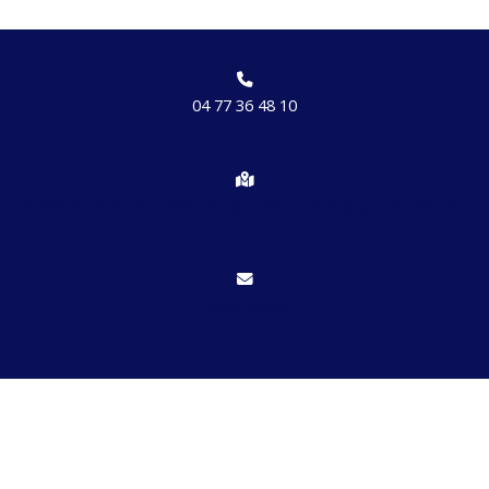
04 77 36 48 10
Chemin des brosses, hameau de Etrat 42170 St Just St Rambert
Nous écrire