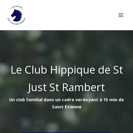
Aller
au
contenu
Le Club Hippique de St
Just St Rambert
Un club familial dans un cadre verdoyant à 15 min de
Saint Etienne