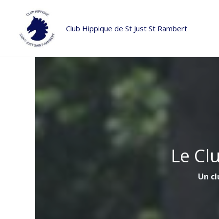
Aller
au
Club Hippique de St Just St Rambert
contenu
Le Cl
Un cl