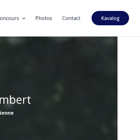
oncours
Photos
Contact
Kavalog
ambert
tienne