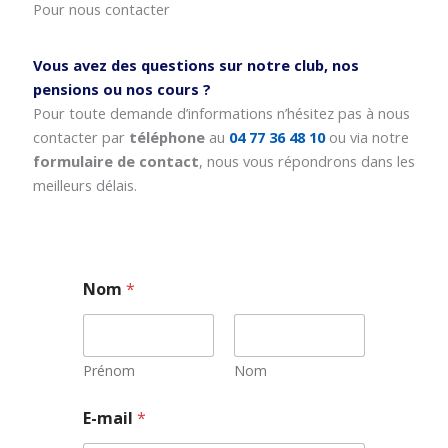
Pour nous contacter
Vous avez des questions sur notre club, nos
pensions ou nos cours ?
Pour toute demande d’informations n’hésitez pas à nous
contacter par
téléphone
au
04 77 36 48 10
ou via notre
formulaire de contact
, nous vous répondrons dans les
meilleurs délais.
Nom
*
Prénom
Nom
E
E-mail
*
-
m