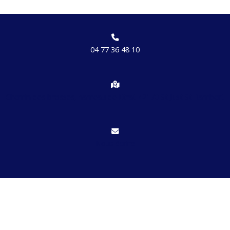
04 77 36 48 10
Chemin des brosses, hameau de Etrat 42170 St Just St Rambert
Nous écrire