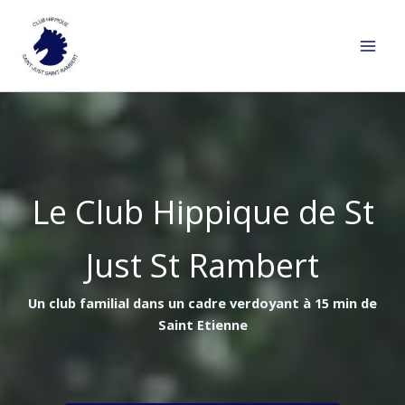
Aller
au
contenu
Le Club Hippique de St
Just St Rambert
Un club familial dans un cadre verdoyant à 15 min de
Saint Etienne