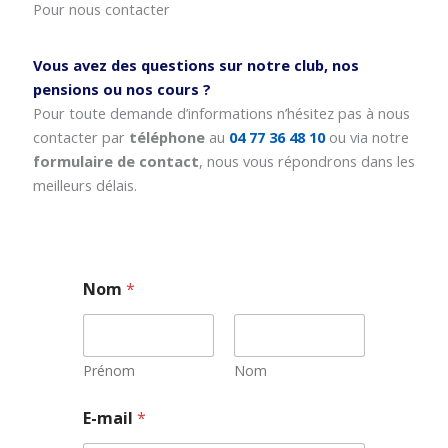
Pour nous contacter
Vous avez des questions sur notre club, nos
pensions ou nos cours ?
Pour toute demande d’informations n’hésitez pas à nous
contacter par
téléphone
au
04 77 36 48 10
ou via notre
formulaire de contact
, nous vous répondrons dans les
meilleurs délais.
Nom
*
Prénom
Nom
N
E-mail
*
o
m