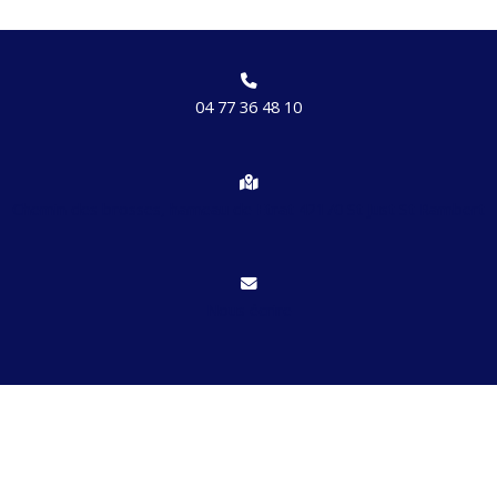
04 77 36 48 10
Chemin des brosses, hameau de Etrat 42170 St Just St Rambert
Nous écrire