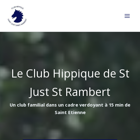
Aller
au
contenu
Le Club Hippique de St
Just St Rambert
Un club familial dans un cadre verdoyant à 15 min de
Saint Etienne