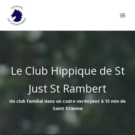
Aller
au
contenu
Le Club Hippique de St
Just St Rambert
Un club familial dans un cadre verdoyant à 15 min de
Saint Etienne