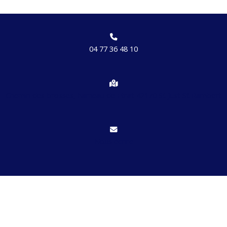
04 77 36 48 10
Chemin des brosses, hameau de Etrat 42170 St Just St Rambert
Nous écrire