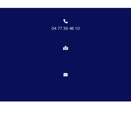
04 77 36 48 10
Chemin des brosses, hameau de Etrat 42170 St Just St Rambert
Nous écrire