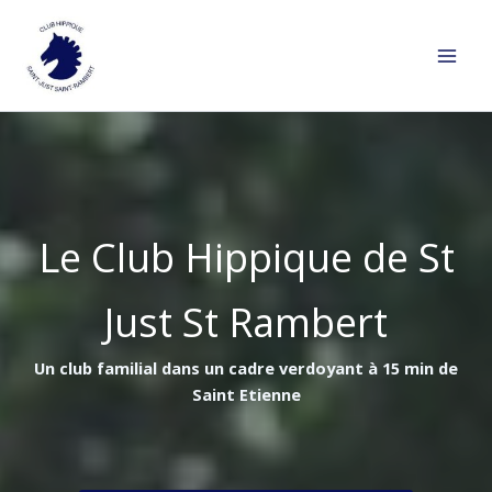
Aller
au
contenu
Le Club Hippique de St
Just St Rambert
Un club familial dans un cadre verdoyant à 15 min de
Saint Etienne