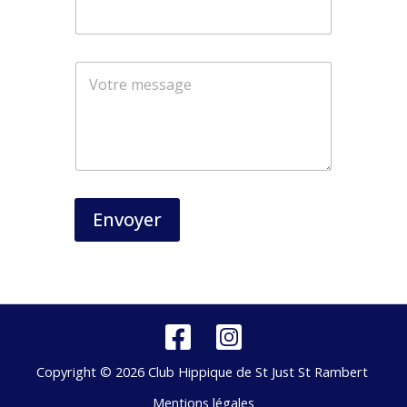
N
o
m
*
Envoyer
Copyright © 2026 Club Hippique de St Just St Rambert
Mentions légales