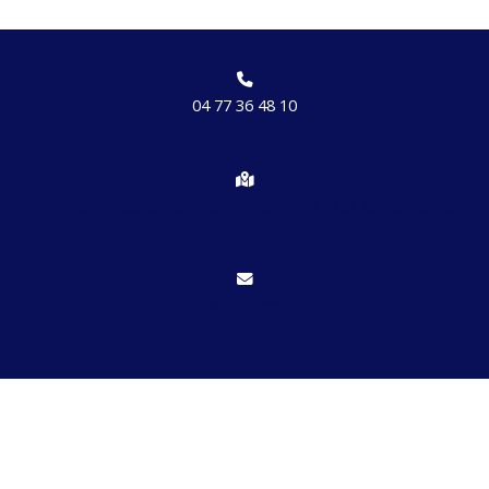
04 77 36 48 10
Chemin des brosses, hameau de Etrat 42170 St Just St Rambert
Nous écrire