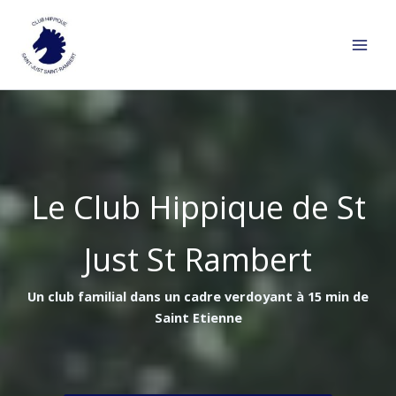
Aller
au
contenu
Le Club Hippique de St
Just St Rambert
Un club familial dans un cadre verdoyant à 15 min de
Saint Etienne