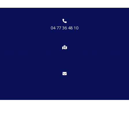
04 77 36 48 10
Chemin des brosses, hameau de Etrat 42170 St Just St Rambert
Nous écrire