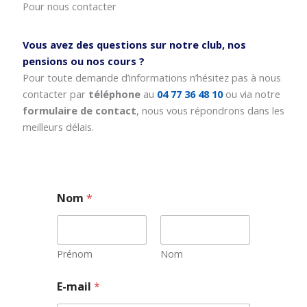
Pour nous contacter
Vous avez des questions sur notre club, nos
pensions ou nos cours ?
Pour toute demande d’informations n’hésitez pas à nous
contacter par
téléphone
au
04 77 36 48 10
ou via notre
formulaire de contact
, nous vous répondrons dans les
meilleurs délais.
Nom
*
Prénom
Nom
E
E-mail
*
-
m