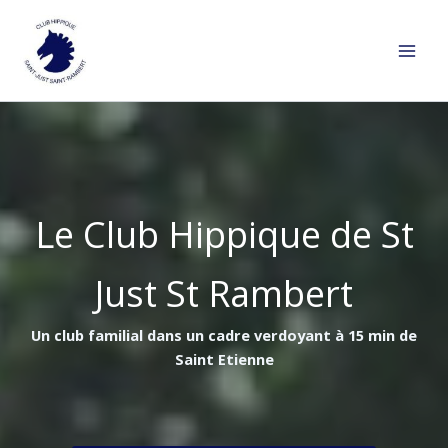
Aller
au
contenu
Le Club Hippique de St
Just St Rambert
Un club familial dans un cadre verdoyant à 15 min de
Saint Etienne