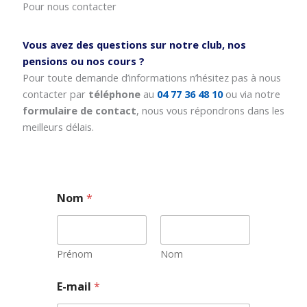
Pour nous contacter
Vous avez des questions sur notre club, nos
pensions ou nos cours ?
Pour toute demande d’informations n’hésitez pas à nous
contacter par
téléphone
au
04 77 36 48 10
ou via notre
formulaire de contact
, nous vous répondrons dans les
meilleurs délais.
Nom
*
Prénom
Nom
E
E-mail
*
-
m