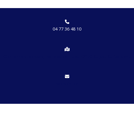
04 77 36 48 10
Chemin des brosses, hameau de Etrat 42170 St Just St Rambert
Nous écrire