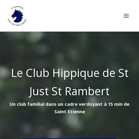
Aller
au
contenu
Le Club Hippique de St
Just St Rambert
Un club familial dans un cadre verdoyant à 15 min de
Saint Etienne