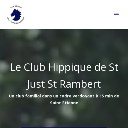
Aller
au
contenu
Le Club Hippique de St
Just St Rambert
Un club familial dans un cadre verdoyant à 15 min de
Saint Etienne