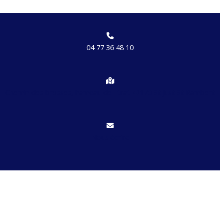
04 77 36 48 10
Chemin des brosses, hameau de Etrat 42170 St Just St Rambert
Nous écrire