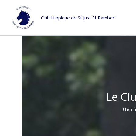
Aller
au
Club Hippique de St Just St Rambert
contenu
Le Cl
Un cl