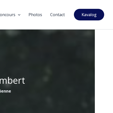
oncours
Photos
Contact
Kavalog
ambert
tienne