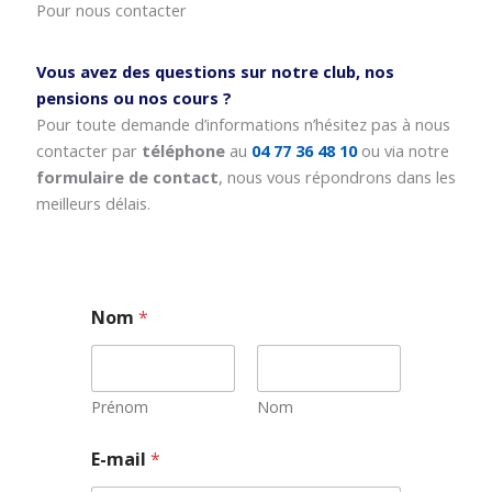
Pour nous contacter
Vous avez des questions sur notre club, nos
pensions ou nos cours ?
Pour toute demande d’informations n’hésitez pas à nous
contacter par
téléphone
au
04 77 36 48 10
ou via notre
formulaire de contact
, nous vous répondrons dans les
meilleurs délais.
Nom
*
Prénom
Nom
E
E-mail
*
-
m