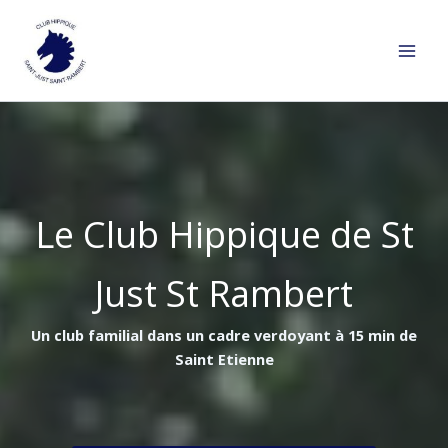
Aller
au
contenu
Le Club Hippique de St
Just St Rambert
Un club familial dans un cadre verdoyant à 15 min de
Saint Etienne