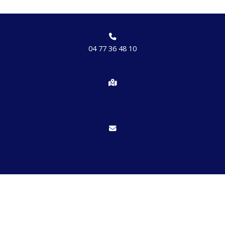
04 77 36 48 10
Chemin des brosses, hameau de Etrat 42170 St Just St Rambert
Nous écrire