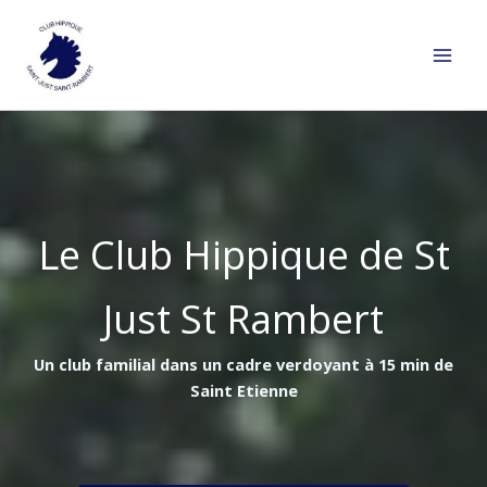
Aller
au
contenu
Le Club Hippique de St
Just St Rambert
Un club familial dans un cadre verdoyant à 15 min de
Saint Etienne