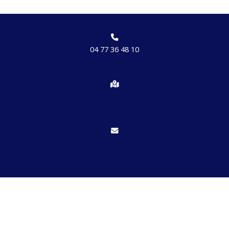
04 77 36 48 10
Chemin des brosses, hameau de Etrat 42170 St Just St Rambert
Nous écrire