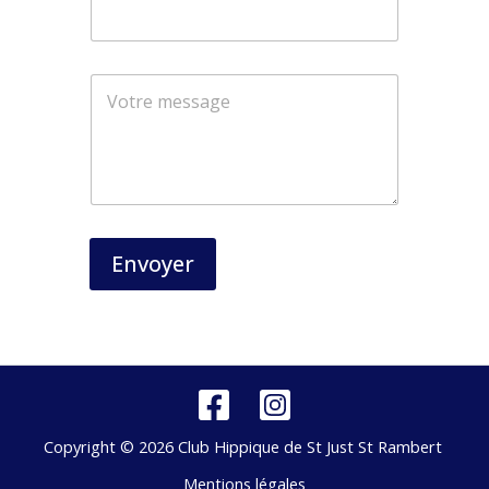
*
N
o
m
Envoyer
Copyright © 2026 Club Hippique de St Just St Rambert
Mentions légales