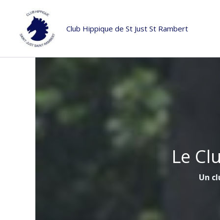
Aller
au
Club Hippique de St Just St Rambert
contenu
Le Cl
Un cl