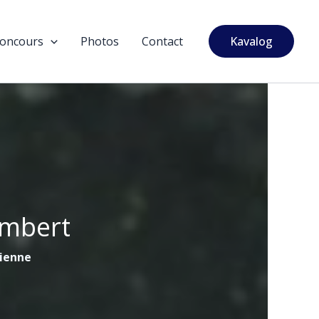
oncours
Photos
Contact
Kavalog
ambert
tienne