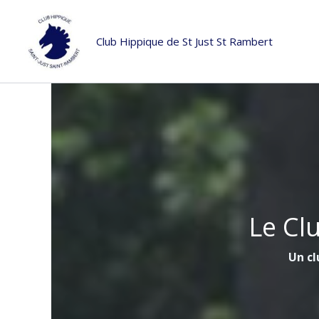
Aller
au
Club Hippique de St Just St Rambert
contenu
Le Cl
Un cl