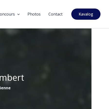
oncours
Photos
Contact
Kavalog
ambert
tienne