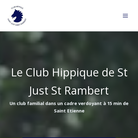
Aller
au
contenu
Le Club Hippique de St
Just St Rambert
Un club familial dans un cadre verdoyant à 15 min de
Saint Etienne