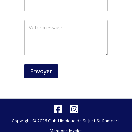
m
a
i
l
*
Envoyer
Copyright © 2026 Club Hippique de St Just St Rambert
Mentions légales