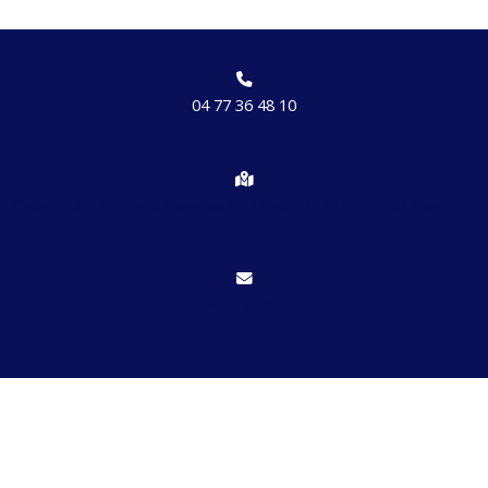
04 77 36 48 10
Chemin des brosses, hameau de Etrat 42170 St Just St Rambert
Nous écrire