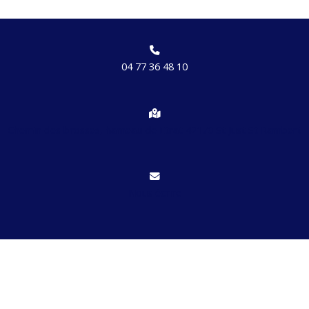
04 77 36 48 10
Chemin des brosses, hameau de Etrat 42170 St Just St Rambert
Nous écrire