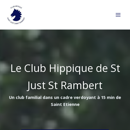
Aller
au
contenu
Le Club Hippique de St
Just St Rambert
Un club familial dans un cadre verdoyant à 15 min de
Saint Etienne