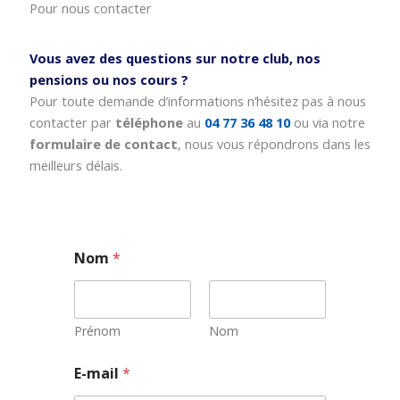
Pour nous contacter
Vous avez des questions sur notre club, nos
pensions ou nos cours ?
Pour toute demande d’informations n’hésitez pas à nous
contacter par
téléphone
au
04 77 36 48 10
ou via notre
formulaire de contact
, nous vous répondrons dans les
meilleurs délais.
Nom
*
Prénom
Nom
N
E-mail
*
o
m