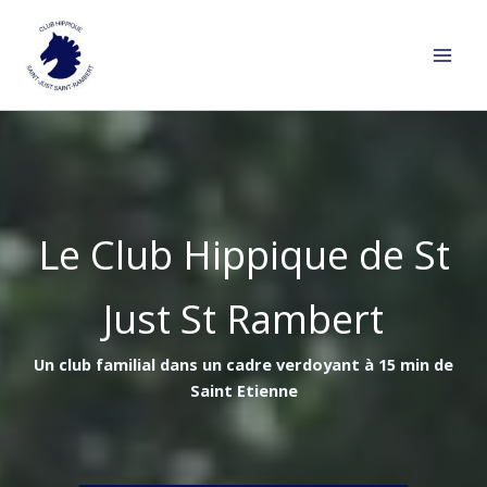
Aller
au
contenu
Le Club Hippique de St
Just St Rambert
Un club familial dans un cadre verdoyant à 15 min de
Saint Etienne