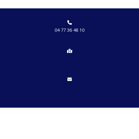
04 77 36 48 10
Chemin des brosses, hameau de Etrat 42170 St Just St Rambert
Nous écrire