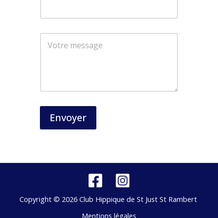
*
Envoyer
Copyright © 2026 Club Hippique de St Just St Rambert
Mentions légales