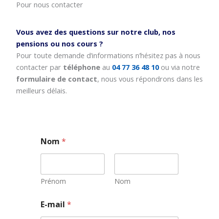
Pour nous contacter
Vous avez des questions sur notre club, nos
pensions ou nos cours ?
Pour toute demande d’informations n’hésitez pas à nous
contacter par
téléphone
au
04 77 36 48 10
ou via notre
formulaire de contact
, nous vous répondrons dans les
meilleurs délais.
Nom
*
Prénom
Nom
N
E-mail
*
o
m