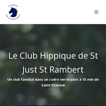
Aller
au
contenu
Le Club Hippique de St
Just St Rambert
Un club familial dans un cadre verdoyant à 15 min de
Saint Etienne