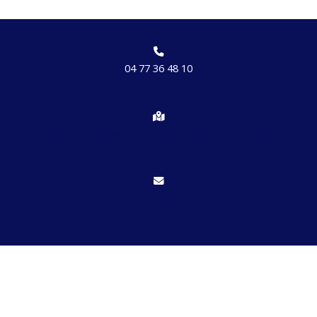
04 77 36 48 10
Chemin des brosses, hameau de Etrat 42170 St Just St Rambert
Nous écrire