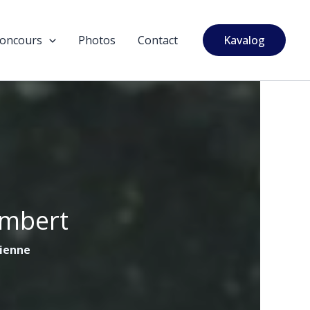
oncours
Photos
Contact
Kavalog
ambert
tienne