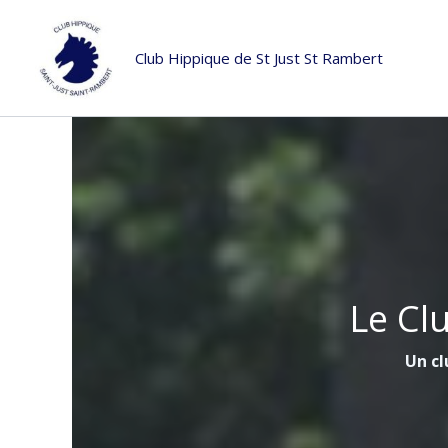
Aller
au
Club Hippique de St Just St Rambert
contenu
Le Cl
Un cl