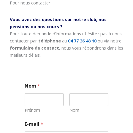
Pour nous contacter
Vous avez des questions sur notre club, nos
pensions ou nos cours ?
Pour toute demande d’informations n’hésitez pas à nous
contacter par
téléphone
au
04 77 36 48 10
ou via notre
formulaire de contact
, nous vous répondrons dans les
meilleurs délais.
Nom
*
Prénom
Nom
E
E-mail
*
-
m