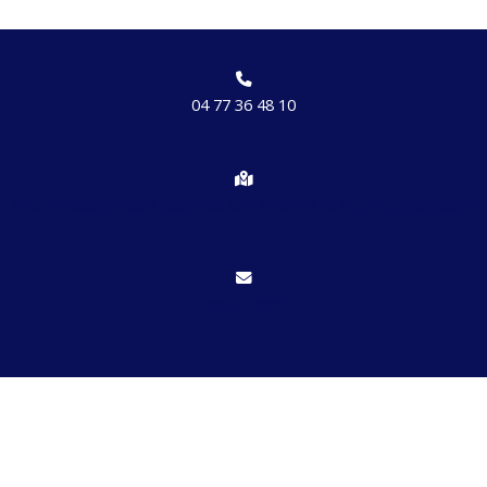
04 77 36 48 10
Chemin des brosses, hameau de Etrat 42170 St Just St Rambert
Nous écrire