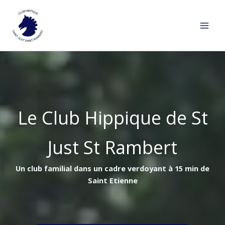
Aller
au
contenu
Le Club Hippique de St
Just St Rambert
Un club familial dans un cadre verdoyant à 15 min de
Saint Etienne