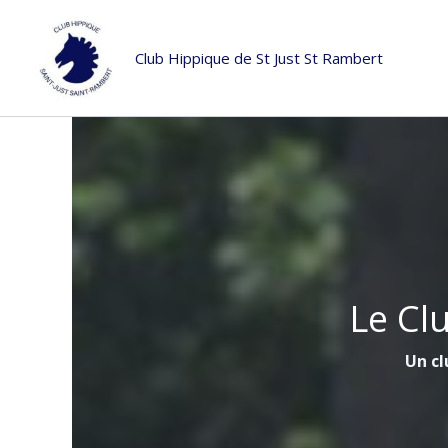
Aller
au
Club Hippique de St Just St Rambert
contenu
Le Cl
Un cl