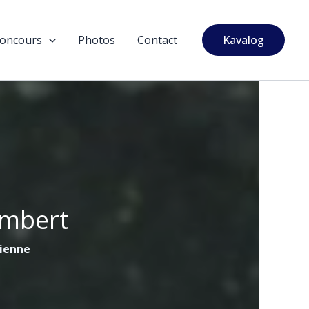
oncours
Photos
Contact
Kavalog
ambert
tienne