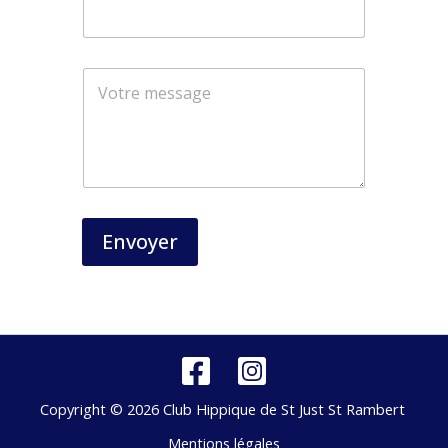
*
Envoyer
Copyright © 2026 Club Hippique de St Just St Rambert
Mentions légales