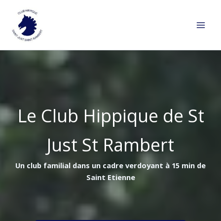
Aller
au
contenu
Le Club Hippique de St
Just St Rambert
Un club familial dans un cadre verdoyant à 15 min de
Saint Etienne