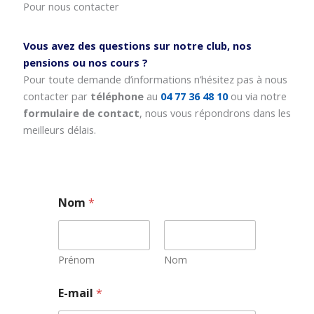
Pour nous contacter
Vous avez des questions sur notre club, nos
pensions ou nos cours ?
Pour toute demande d’informations n’hésitez pas à nous
contacter par
téléphone
au
04 77 36 48 10
ou via notre
formulaire de contact
, nous vous répondrons dans les
meilleurs délais.
Nom
*
Prénom
Nom
N
E-mail
*
o
m