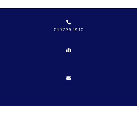
04 77 36 48 10
Chemin des brosses, hameau de Etrat 42170 St Just St Rambert
Nous écrire