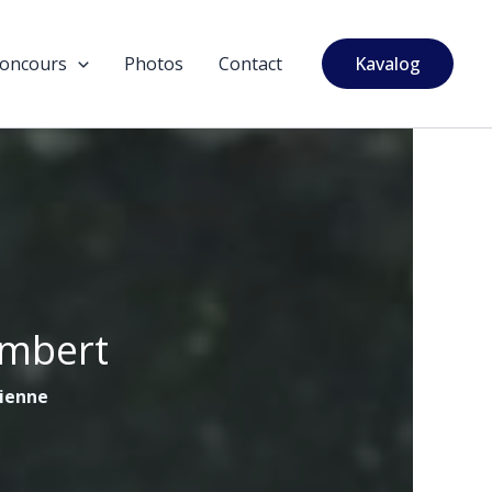
oncours
Photos
Contact
Kavalog
ambert
tienne