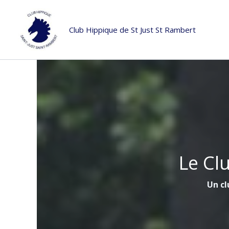
Aller
au
Club Hippique de St Just St Rambert
contenu
Le Cl
Un cl