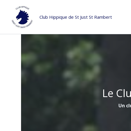
Aller
au
Club Hippique de St Just St Rambert
contenu
Le Cl
Un cl