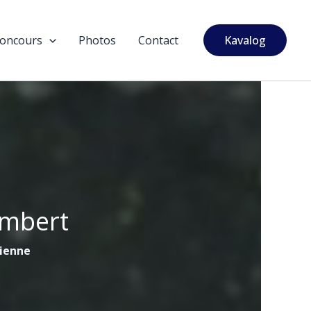
oncours
Photos
Contact
Kavalog
ambert
tienne