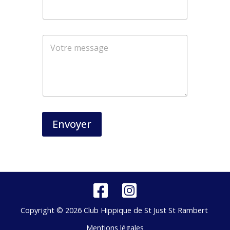
o
m
Envoyer
Copyright © 2026 Club Hippique de St Just St Rambert
Mentions légales