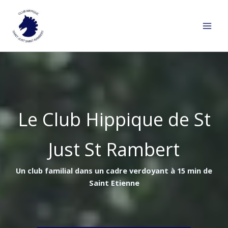
Aller
au
contenu
Le Club Hippique de St
Just St Rambert
Un club familial dans un cadre verdoyant à 15 min de
Saint Etienne