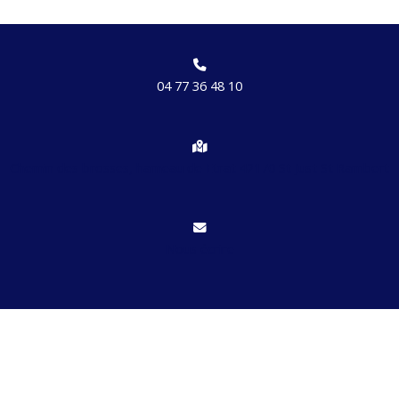
04 77 36 48 10
Chemin des brosses, hameau de Etrat 42170 St Just St Rambert
Nous écrire