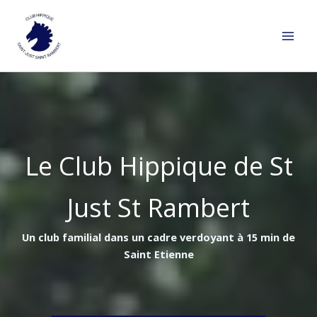
Aller
au
contenu
Le Club Hippique de St
Just St Rambert
Un club familial dans un cadre verdoyant à 15 min de
Saint Etienne