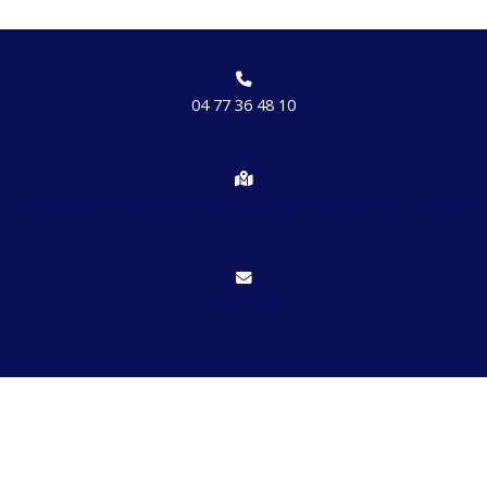
04 77 36 48 10
Chemin des brosses, hameau de Etrat 42170 St Just St Rambert
Nous écrire